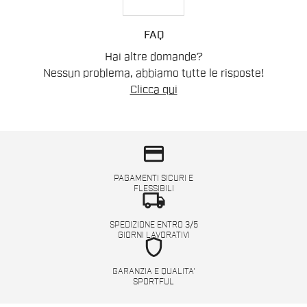
FAQ
Hai altre domande?
Nessun problema, abbiamo tutte le risposte!
Clicca qui
credit_card
PAGAMENTI SICURI E
FLESSIBILI
local_shipping
SPEDIZIONE ENTRO 3/5
GIORNI LAVORATIVI
shield
GARANZIA E QUALITA'
SPORTFUL