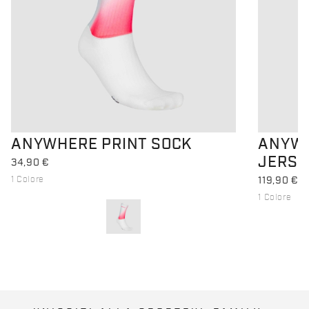
ANYWHERE PRINT SOCK
ANYWH
JERSE
34,90 €
1 Colore
119,90 €
1 Colore