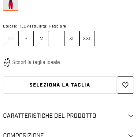
Colore:
RED
Vestibilità:
Regolare
XS
S
M
L
XL
XXL
favorite_border
SELEZIONA LA TAGLIA
CARATTERISTICHE DEL PRODOTTO
COMPOSIZIONE