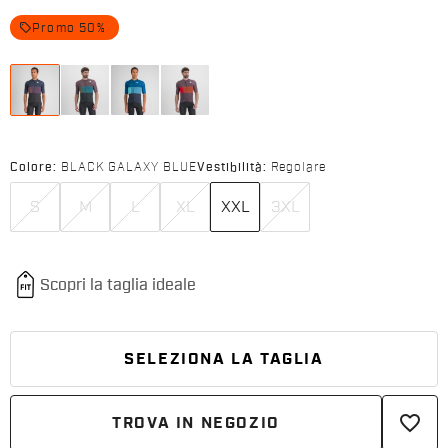
local_offer
Promo 50%
Colore:
BLACK GALAXY BLUE
Vestibilità:
Regolare
S
M
L
XL
XXL
3XL
SELEZIONA LA TAGLIA
favorite_border
TROVA IN NEGOZIO