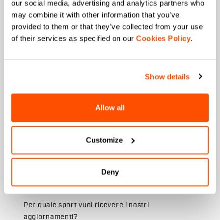
our social media, advertising and analytics partners who
+ Offerte esclusive sui prodotti delle passate stagioni.
may combine it with other information that you’ve
Nome
provided to them or that they’ve collected from your use
of their services as specified on our
Cookies Policy
.
Cognome
Show details
Allow all
Email
*
Customize
quale collezione ti interessa?
Deny
uomo
donna
Per quale sport vuoi ricevere i nostri
aggiornamenti?