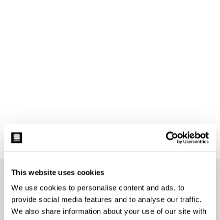
This website uses cookies
UNISCITI ALLA SPORTFUL FAMILY
We use cookies to personalise content and ads, to
+ Ricevi il 15% sul tuo prossimo ordine
+ Resta aggiornato sulle novità.
provide social media features and to analyse our traffic.
+ Accesso anticipato o esclusivo ai prodotti.
We also share information about your use of our site with
+ 20% di sconto per il tuo compleanno.