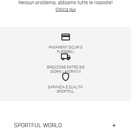
Nessun problema, abbiamo tutte le risposte!
Clicca qui
credit_card
PAGAMENTI SICURI E
FLESSIBILI
local_shipping
SPEDIZIONE ENTRO 3/5
GIORNI LAVORATIVI
shield
GARANZIA E QUALITA'
SPORTFUL
SPORTFUL WORLD