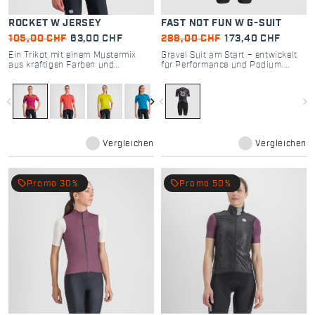
ROCKET W JERSEY
FAST NOT FUN W G-SUIT
105,00 CHF
63,00 CHF
289,00 CHF
173,40 CHF
Ein Trikot mit einem Mustermix
Gravel Suit am Start – entwickelt
aus kräftigen Farben und
für Performance und Podium.
kompromisslosem Stil.
Ready to race!
navigate_before
navigate_next
navigate_before
navigate_next
Vergleichen
Vergleichen
local_offer
local_offer
Promo 30%
Promo 50%