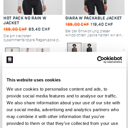
HOT PACK NO RAIN W
GIARA W PACKABLE JACKET
JACKET
199,00 CHF
119,40 CHF
159,00 CHF
95,40 CHF
Bei der Entwicklung dieser
winddichten Jacke hatten wir ein
Die am kleinsten
klares Ziel vor Augen: Sie sollte so
zusammenfaltbare Regenjacke der
leicht und einfach zu verstauen
Kollektion. Maximaler
wie möglich sein.
Regenschutz bei geringstem
navigate_before
navigate_next
Gewicht. Leicht, zusammenfaltbar
navigate_before
navigate_next
und enganliegende Passform.
Vergleichen
Vergleichen
This website uses cookies
We use cookies to personalise content and ads, to
local_offer
local_offer
Promo 30%
Promo 30%
provide social media features and to analyse our traffic.
We also share information about your use of our site with
our social media, advertising and analytics partners who
may combine it with other information that you’ve
provided to them or that they’ve collected from your use