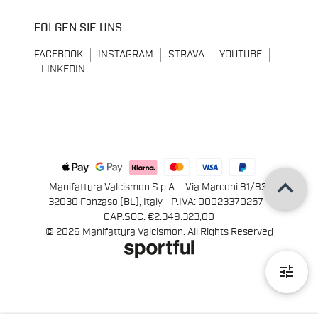
FOLGEN SIE UNS
FACEBOOK
INSTAGRAM
STRAVA
YOUTUBE
LINKEDIN
keyboard_arrow_up
Manifattura Valcismon S.p.A. - Via Marconi 81/83,
32030 Fonzaso (BL), Italy - P.IVA: 00023370257 -
CAP.SOC. €2.349.323,00
© 2026 Manifattura Valcismon. All Rights Reserved
tune