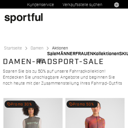
Zu
Zu
language
Kundenservice
Verkaufsstelle suchen
Inhalt
Navigation
springen
springen
Startseite
Damen
Aktionen
Sale
MÄNNER
FRAUEN
Kollektionen
SKI
menu
DAMEN-RADSPORT-SALE
Sparen Sie bis zu 50% auf unsere Fahrradkollektion!
Entdecken Sie unschlagbare Angebote und beginnen Sie
noch heute mit der Zusammenstellung Ihres Fahrrad-Outfits
local_offer
local_offer
Promo 30%
Promo 50%