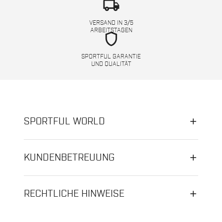
local_shipping
VERSAND IN 3/5
ARBEITSTAGEN
shield
SPORTFUL GARANTIE
UND QUALITÄT
SPORTFUL WORLD
KUNDENBETREUUNG
RECHTLICHE HINWEISE