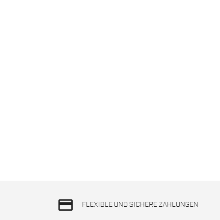
credit_card
FLEXIBLE UND SICHERE ZAHLUNGEN