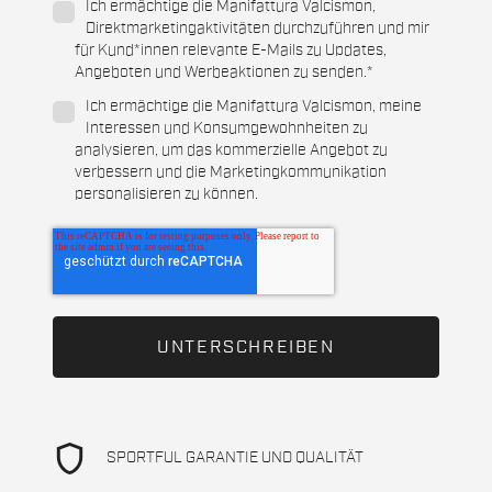
Ich ermächtige die Manifattura Valcismon,
Direktmarketingaktivitäten durchzuführen und mir
für Kund*innen relevante E-Mails zu Updates,
Angeboten und Werbeaktionen zu senden.
*
Ich ermächtige die Manifattura Valcismon, meine
Interessen und Konsumgewohnheiten zu
analysieren, um das kommerzielle Angebot zu
verbessern und die Marketingkommunikation
personalisieren zu können.
shield
SPORTFUL GARANTIE UND QUALITÄT