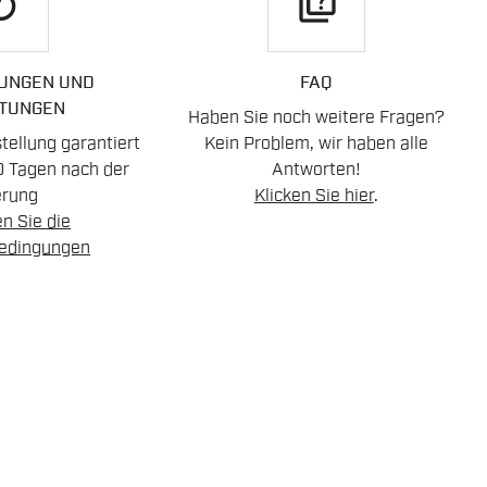
play
quiz
UNGEN UND
FAQ
TUNGEN
Haben Sie noch weitere Fragen?
ellung garantiert
Kein Problem, wir haben alle
0 Tagen nach der
Antworten!
erung
Klicken Sie hier
.
n Sie die
edingungen