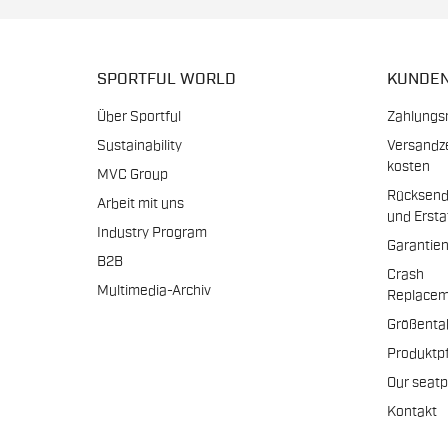
SPORTFUL WORLD
KUNDE
Über Sportful
Zahlungs
Sustainability
Versandz
kosten
MVC Group
Rücksen
Arbeit mit uns
und Erst
Industry Program
Garantie
B2B
Crash
Multimedia-Archiv
Replacem
Größenta
Produktp
Our seat
Kontakt