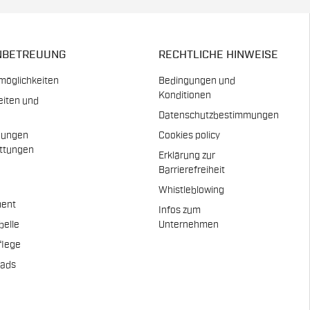
NBETREUUNG
RECHTLICHE HINWEISE
möglichkeiten
Bedingungen und
Konditionen
eiten und
Datenschutzbestimmungen
dungen
Cookies policy
attungen
Erklärung zur
n
Barrierefreiheit
Whistleblowing
ent
Infos zum
belle
Unternehmen
flege
pads