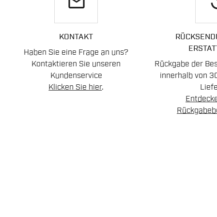
email
re
KONTAKT
RÜCKSEND
ERSTAT
Haben Sie eine Frage an uns?
Kontaktieren Sie unseren
Rückgabe der Best
Kundenservice
innerhalb von 3
Klicken Sie hier
.
Lief
Entdecke
Rückgabeb