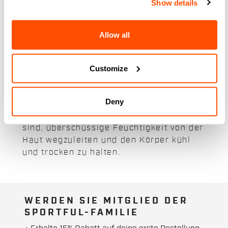
Unsere Fahrradunterwäsche:
Show details
Unsere Auswahl an Fahrradunterwäsche
Allow all
bietet die Lösung für Ihre intensivsten
Trainingseinheiten. Ob im Sommer oder
im Winter, Schwitzen wird kein Problem
Customize
mehr sein. Die Unterwäsche von Sportful
sorgt für den richtigen Wärmekomfort,
Deny
dank Stoffen und Materialien der
neuesten Generation, die in der Lage
sind, überschüssige Feuchtigkeit von der
Haut wegzuleiten und den Körper kühl
und trocken zu halten.
WERDEN SIE MITGLIED DER
SPORTFUL-FAMILIE