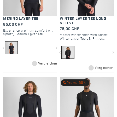
MERINO LAYER TEE
WINTER LAYER TEE LONG
SLEEVE
85,00 CHF
75,00 CHF
Experience premium comfort with
Sportful Merino Layer Tee.
Master winter rides with Sportful
Techwool technology combines
Winter Layer Tee LS. Ribbed
merino warmth and polyamide
thermal fabric for superior
durability for elite cycling
insulation, moisture management,
navigate_before
navigate_next
performance.
and breathable cold-weather
navigate_before
navigate_next
comfort.
Vergleichen
Vergleichen
local_offer
Promo 30%