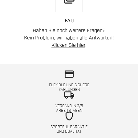
FAQ
Haben Sie noch weitere Fragen?
Kein Problem, wir haben alle Antworten!
Klicken Sie hier
.
credit_card
FLEXIBLE UND SICHERE
ZAHLUNGEN
local_shipping
VERSAND IN 3/5
ARBEITSTAGEN
shield
SPORTFUL GARANTIE
UND QUALITÄT