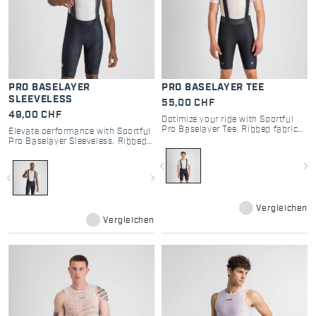
PRO BASELAYER
PRO BASELAYER TEE
SLEEVELESS
55,00 CHF
49,00 CHF
Optimize your ride with Sportful
Pro Baselayer Tee. Ribbed fabric
Elevate performance with Sportful
for elite moisture management,
Pro Baselayer Sleeveless. Ribbed
high stretch, and maximum
fabric for superior moisture
breathability for road and gravel.
management, high stretch, and
navigate_before
navigate_next
maximum breathability on the
navigate_before
navigate_next
bike.
Vergleichen
Vergleichen