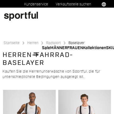
Zu
Zu
language
Kundenservice
Verkaufsstelle suchen
Inhalt
Navigation
springen
springen
Startseite
Herren
Radsport
Baselayer
Sale
MÄNNER
FRAUEN
Kollektionen
SKI
menu
HERREN-FAHRRAD-
BASELAYER
Kaufen Sie die Herrenunterwäsche von Sportful, die für
unterschiedlichste Bedingungen ausgelegt ist.