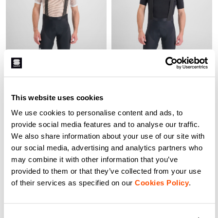
2ND SKIN MESH TEE
MERINO LAYER TEE SHORT
SLEEVE
69,00 CHF
34,50 CHF
109,00 CHF
76,30 CHF
Der neue Sportful 2nd Skin,
entworfen für die wärmsten Tage
Anschmiegsamer, leichter
und mit Details verziert, die zu den
Baselayer aus Merinowolle mit
This website uses cookies
Themen unserer Kollektion
hervorragender Wärmeregulierung
passen.
navigate_before
navigate_next
We use cookies to personalise content and ads, to
navigate_before
navigate_next
provide social media features and to analyse our traffic.
We also share information about your use of our site with
Vergleichen
our social media, advertising and analytics partners who
Vergleichen
may combine it with other information that you’ve
provided to them or that they’ve collected from your use
of their services as specified on our
Cookies Policy
.