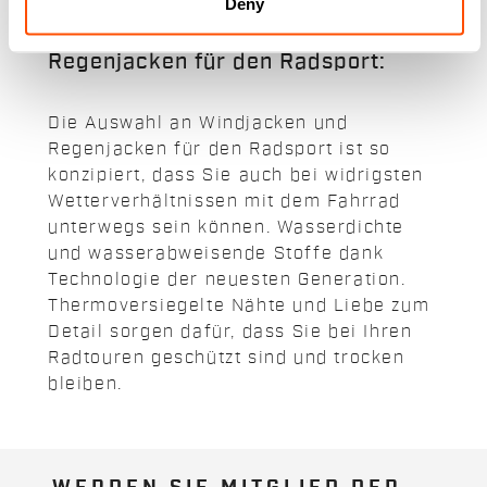
Deny
sicher verstaut werden kann.
sind gut durchdacht und mit
Zwickeln und Wasserabläufen
Unsere Windjacken und
versehen, damit alles trocken und
sicher verstaut werden kann.
Regenjacken für den Radsport:
Die Auswahl an Windjacken und
Regenjacken für den Radsport ist so
konzipiert, dass Sie auch bei widrigsten
Wetterverhältnissen mit dem Fahrrad
unterwegs sein können. Wasserdichte
und wasserabweisende Stoffe dank
Technologie der neuesten Generation.
Thermoversiegelte Nähte und Liebe zum
Detail sorgen dafür, dass Sie bei Ihren
Radtouren geschützt sind und trocken
bleiben.