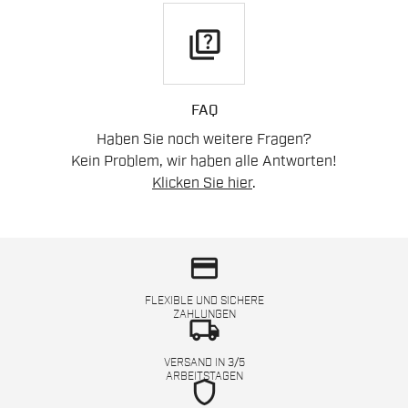
quiz
FAQ
Haben Sie noch weitere Fragen?
Kein Problem, wir haben alle Antworten!
Klicken Sie hier
.
credit_card
FLEXIBLE UND SICHERE
ZAHLUNGEN
local_shipping
VERSAND IN 3/5
ARBEITSTAGEN
shield