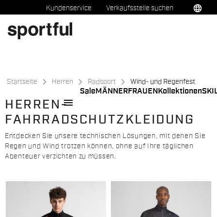
Zu
Zu
language
Kundenservice
Verkaufsstelle suchen
Inhalt
Navigation
springen
springen
Startseite
Herren
Radsport
Wind- und Regenfest
Sale
MÄNNER
FRAUEN
Kollektionen
SKI
menu
HERREN-
FAHRRADSCHUTZKLEIDUNG
Entdecken Sie unsere technischen Lösungen, mit denen Sie
Regen und Wind trotzen können, ohne auf Ihre täglichen
Abenteuer verzichten zu müssen.