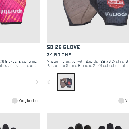
SB 26 GLOVE
34,90 CHF
 26 Gloves. Ergonomic
Master the gravel with Sportful SB 26 Cycling G
lms and silicone grip
Part of the Strade Bianche 2026 collection, offe
nspired style.
superior grip and protection for every enthusias
navigate_next
navigate_before
Vergleichen
V