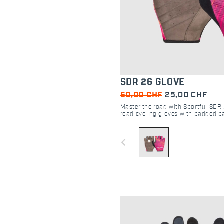
SDR 26 GLOVE
50,00 CHF
25,00 CHF
Master the road with Sportful SDR
road cycling gloves with padded pa
for ultimate control and Dolomite-i
navigate_before