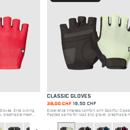
CLASSIC GLOVES
39,00 CHF
19,50 CHF
Gloves. Elite cycling
Experience timeless comfort with Sportful Class
y, breathable mesh,
Padded palms for road and gravel, breathable 
 gravel.
easy velcro closure for the perfect ride.