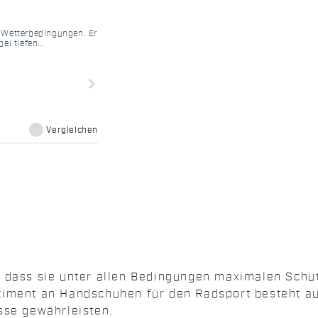
 Wetterbedingungen. Er
ei tiefen
navigate_next
Vergleichen
, dass sie unter allen Bedingungen maximalen Schut
timent an Handschuhen für den Radsport besteht au
sse gewährleisten.