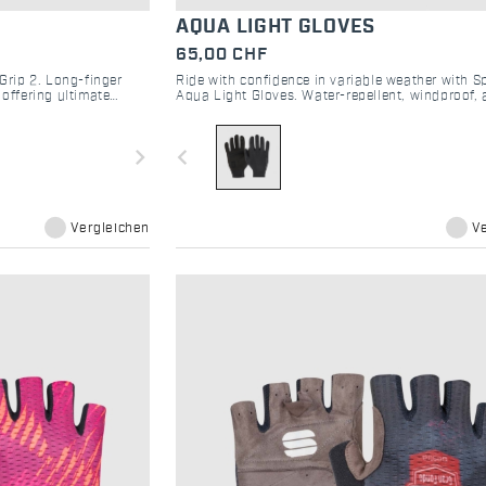
AQUA LIGHT GLOVES
65,00 CHF
 Grip 2. Long-finger
Ride with confidence in variable weather with Sp
 offering ultimate
Aqua Light Gloves. Water-repellent, windproof,
breathability.
breathable long-finger gloves for cycling.
navigate_next
navigate_before
Vergleichen
V