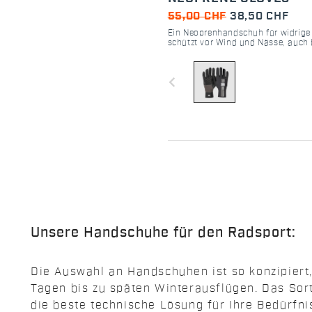
55,00 CHF
38,50 CHF
Ein Neoprenhandschuh für widrige
schützt vor Wind und Nässe, auch b
Temperaturen.
navigate_before
Unsere Handschuhe für den Radsport:
Die Auswahl an Handschuhen ist so konzipiert
Tagen bis zu späten Winterausflügen. Das Sor
die beste technische Lösung für Ihre Bedürfni