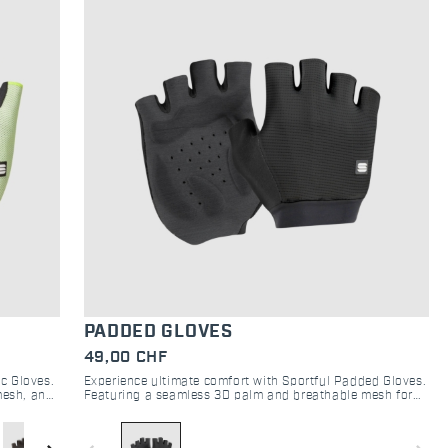
PADDED GLOVES
49,00 CHF
ic Gloves.
Experience ultimate comfort with Sportful Padded Gloves.
mesh, and
Featuring a seamless 3D palm and breathable mesh for
superior handlebar grip and moisture control.