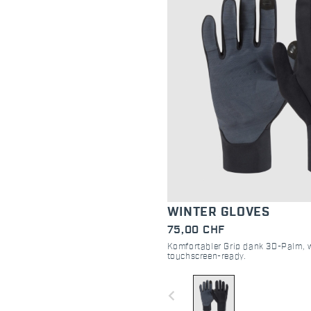
WINTER GLOVES
75,00 CHF
Komfortabler Grip dank 3D-Palm, 
touchscreen-ready.
navigate_before