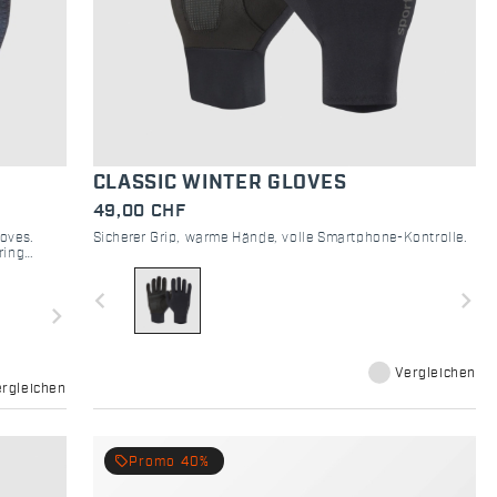
CLASSIC WINTER GLOVES
49,00 CHF
loves.
Sicherer Grip, warme Hände, volle Smartphone-Kontrolle.
ring
t.
navigate_before
navigate_next
navigate_next
Vergleichen
ergleichen
local_offer
Promo 40%