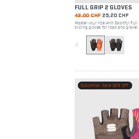
FULL GRIP 2 GLOVES
42,00 CHF
25,20 CHF
Master your ride with Sportful Full
cycling gloves for road and gravel,
handlebar feel, maximum grip, and 
navigate_before
local_offer
Summer Sale 50% Off