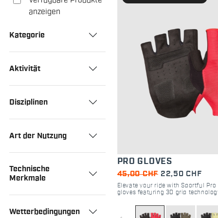
Verfügbare Produkte
anzeigen
Kategorie
Aktivität
Disziplinen
Art der Nutzung
PRO GLOVES
Technische
45,00 CHF
22,50 CHF
Merkmale
Elevate your ride with Sportful Pro 
gloves featuring 3D grip technolog
and a sleek slip-on fit for road and
Wetterbedingungen