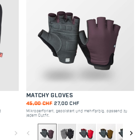
MATCHY GLOVES
45,00 CHF
27,00 CHF
d
Mikroperforiert, gepolstert und mehrfarbig, passend zu
jedem Outfit.
navigate_next
navigate_before
navigate_next