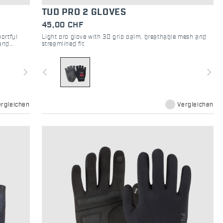
TUD PRO 2 GLOVES
45,00 CHF
ortful
Light pro glove with 3D grip palm, breathable mesh and
 and
streamlined fit
navigate_next
navigate_before
navigate_next
ergleichen
Vergleichen