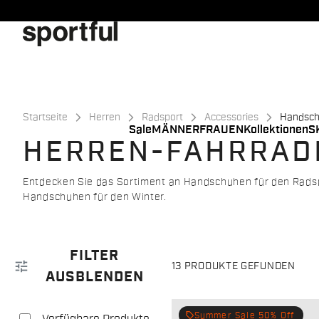
Zu
Zu
Inhalt
Navigation
springen
springen
Startseite
Herren
Radsport
Accessories
Handsc
Sale
MÄNNER
FRAUEN
Kollektionen
S
HERREN-FAHRRA
Entdecken Sie das Sortiment an Handschuhen für den Rads
Handschuhen für den Winter.
FILTER
tune
13 PRODUKTE GEFUNDEN
AUSBLENDEN
local_offer
Summer Sale 50% Off