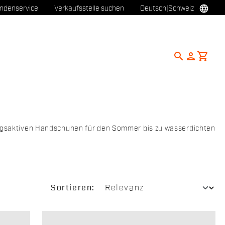
language
ndenservice
Verkaufsstelle suchen
Deutsch
|
Schweiz
search
person
shopping_cart
ngsaktiven Handschuhen für den Sommer bis zu wasserdichten
Sortieren: