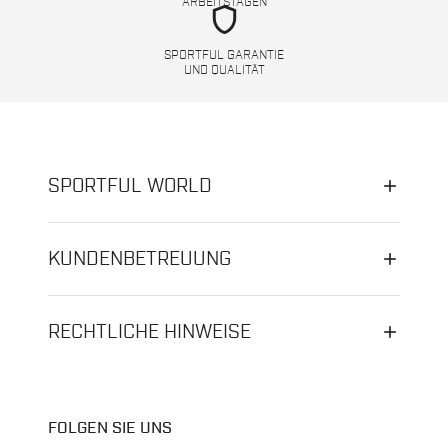
ARBEITSTAGEN
shield
SPORTFUL GARANTIE
UND QUALITÄT
SPORTFUL WORLD
KUNDENBETREUUNG
RECHTLICHE HINWEISE
FOLGEN SIE UNS