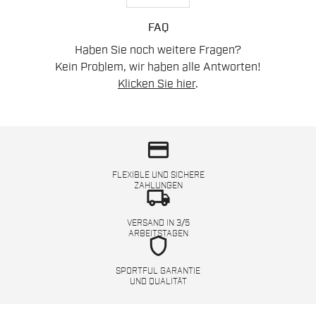
FAQ
Haben Sie noch weitere Fragen?
Kein Problem, wir haben alle Antworten!
Klicken Sie hier
.
credit_card
FLEXIBLE UND SICHERE
ZAHLUNGEN
local_shipping
VERSAND IN 3/5
ARBEITSTAGEN
shield
SPORTFUL GARANTIE
UND QUALITÄT