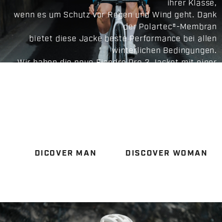
ihrer Klasse,
wenn es um Schutz vor Regen und Wind geht. Dank
der Polartec®-Membran
bietet diese Jacke beste Performance bei allen
winterlichen Bedingungen.
Wir haben die neue Fiandre Pro 2 Jacket mit einer
eng anliegenden
Rennpassform ausgestattet und mit so wenigen
Nähten wie möglich entwickelt, um Schwachstellen
zu vermeiden
und den bestmöglichen Schutz zu bieten.
DICOVER MAN
DISCOVER WOMAN