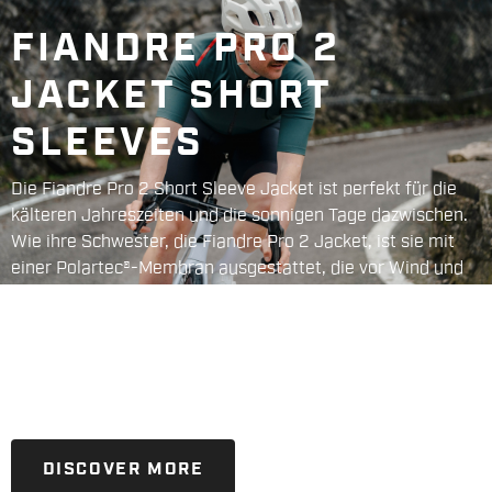
FIANDRE PRO 2
JACKET SHORT
SLEEVES
Die Fiandre Pro 2 Short Sleeve Jacket ist perfekt für die
kälteren Jahreszeiten und die sonnigen Tage dazwischen.
Wie ihre Schwester, die Fiandre Pro 2 Jacket, ist sie mit
einer Polartec®-Membran ausgestattet, die vor Wind und
Regen schützt.
Mit ihrem eng anliegenden, aerodynamischen Schnitt ist
sie die ultimative Kurzarmjacke.
DISCOVER MORE