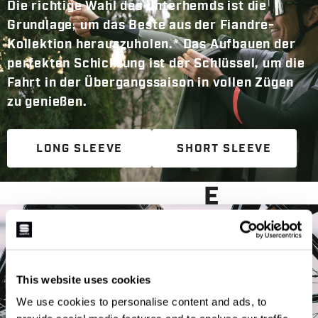
Die richtige Wahl des Unterhemds ist die
Grundlage, um das Beste aus der Fiandre-
Kollektion herauszuholen.* Das Aufbauen der
perfekten Schichtung ist der Schlüssel, um die
Fahrt in der Übergangssaison in vollen Zügen
zu genießen.
LONG SLEEVE
SHORT SLEEVE
FIANDR
E
A
CCESSORIES
Ihre Garderobe wird mit einer breiten Auswahl
This website uses cookies
unserer Lieblingsstücke abgerundet,
denn die Accessoires sind die perfekte Ergänzung,
We use cookies to personalise content and ads, to