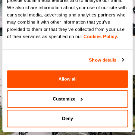
provide social media features and to analyse our traffic.
um Ihr Kit zu vervollständigen.
We also share information about your use of our site with
Wählen Sie aus einer Vielzahl von Accessoires, um
our social media, advertising and analytics partners who
die Vielseitigkeit der Fiandre-Kollektion zu verbessern
may combine it with other information that you’ve
und zu erweitern.
provided to them or that they’ve collected from your use
of their services as specified on our
Cookies Policy
.
Show details
Allow all
Customize
Deny