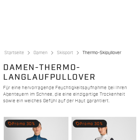
Zu
Zu
Inhalt
Navigation
springen
springen
Startseite
Damen
Skisport
Thermo-Skipullover
DAMEN-THERMO-
LANGLAUFPULLOVER
Für eine hervorragende Feuchtigkeitsaufnahme bei Ihren
Abenteuern im Schnee, die eine einzigartige Trockenheit
sowie ein weiches Gefühl auf der Haut garantiert.
local_offer
local_offer
Promo 30%
Promo 30%