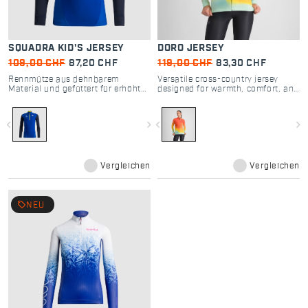
SQUADRA KID'S JERSEY
DORO JERSEY
109,00 CHF
87,20 CHF
119,00 CHF
83,30 CHF
Rennmütze aus dehnbarem
Versatile cross-country jersey
Material und gefüttert für erhöhten
designed for warmth, comfort, and
Schutz, sodass sie auch bei
style.
niedrigen Temperaturen getragen
werden kann.
navigate_before
navigate_next
navigate_before
navigate_next
Vergleichen
Vergleichen
local_offer
NEU