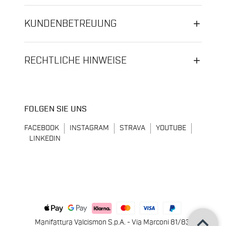
KUNDENBETREUUNG
RECHTLICHE HINWEISE
FOLGEN SIE UNS
FACEBOOK
INSTAGRAM
STRAVA
YOUTUBE
LINKEDIN
keyboard_arrow_up
Manifattura Valcismon S.p.A. - Via Marconi 81/83,