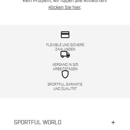
Kein Problem, wir haben alle Antworten!
Klicken Sie hier
.
credit_card
FLEXIBLE UND SICHERE
ZAHLUNGEN
local_shipping
VERSAND IN 3/5
ARBEITSTAGEN
shield
SPORTFUL GARANTIE
UND QUALITÄT
SPORTFUL WORLD