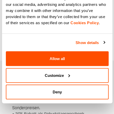
Die beste Auswahl an Thermoshirts für
our social media, advertising and analytics partners who
Damen für jede Herausforderung im
may combine it with other information that you’ve
Schnee. Die leichten und atmungsaktiven
provided to them or that they’ve collected from your use
Thermoshirts für Damen sind für
of their services as specified on our
Cookies Policy
.
maximale Wärme und Atmungsaktivität
ausgelegt und garantieren auch an den
kältesten Tagen eine perfekte
Show details
Wärmeregulierung.
Allow all
WERDEN SIE MITGLIED DER
Customize
SPORTFUL-FAMILIE
+ Erhalte 15% Rabatt auf deine erste Bestellung
+ Früherer und exklusiver Zugang zu unseren
Deny
Produkten.
+ Produkte der letzten Saison. Zu
Sonderpreisen.