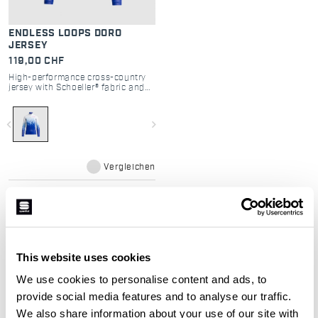
ENDLESS LOOPS DORO
JERSEY
119,00 CHF
High-performance cross-country
jersey with Schoeller® fabric and
pro fit.
navigate_before
navigate_next
Vergleichen
This website uses cookies
Unsere Thermo-Ski-Trikots für
We use cookies to personalise content and ads, to
Schnee und Ski:
provide social media features and to analyse our traffic.
We also share information about your use of our site with